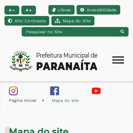
Libras
Acessibilidade
Ir para o conteúdo [alt+1]
Ir para o menu [alt+2]
Ir para a busca [alt+
A
A
Alto Contraste
Mapa do Site
Página Inicial
Mapa do site
Mapa do site