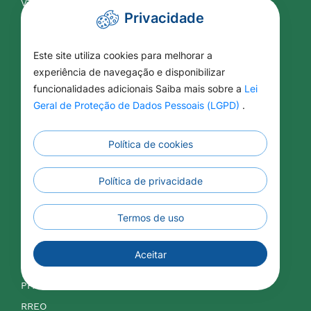
VTN
Privacidade
Contabilidade
Este site utiliza cookies para melhorar a
experiência de navegação e disponibilizar
APLIC
funcionalidades adicionais Saiba mais sobre a
Lei
Balancetes
Geral de Proteção de Dados Pessoais (LGPD)
.
Contas Públicas
Legislação Tributária
Política de cookies
LDO
Política de privacidade
LOA
LRF
Termos de uso
IPTU
ISSQN
Aceitar
Orçamentos
PPA
RREO