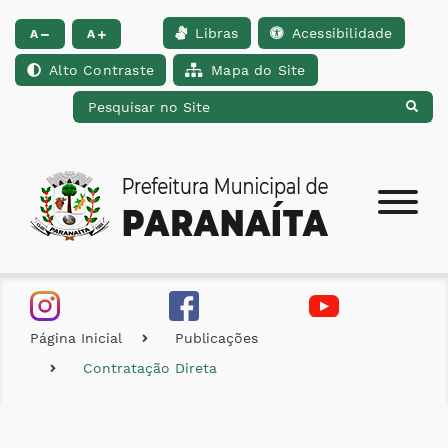
Libras
Acessibilidade
Ir para o conteúdo [alt+1]
Ir para o menu [alt+2]
Ir para a busca [alt+
A
A
Alto Contraste
Mapa do Site
Página Inicial
Publicações
Contratação Direta