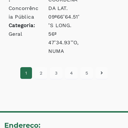
Concorrênc
DA LAT.
ia Pública
09º66’64.51’
Categoria:
’S LONG.
Geral
56º
47’34.93’’O,
NUMA
1
2
3
4
5
Endereço: