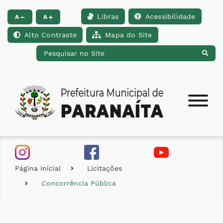
Libras
Acessibilidade
Ir para o conteúdo [alt+1]
Ir para o menu [alt+2]
Ir para a busca [alt+
A
A
Alto Contraste
Mapa do Site
Página Inicial
Licitações
Concorrência Pública