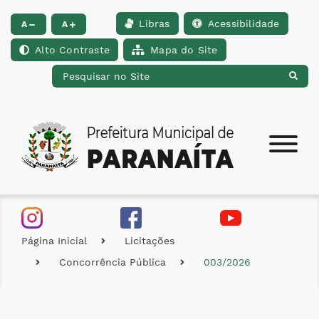
Libras
Acessibilidade
Ir para o conteúdo [alt+1]
Ir para o menu [alt+2]
Ir para a busca [alt+
A
A
Alto Contraste
Mapa do Site
Página Inicial
Licitações
Concorrência Pública
003/2026