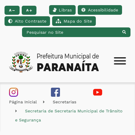
Libras
Acessibilidade
Ir para o conteúdo [alt+1]
Ir para o menu [alt+2]
Ir para a busca [alt+
A
A
Alto Contraste
Mapa do Site
Página Inicial
Secretarias
Secretaria de Secretaria Municipal de Trânsito
e Segurança