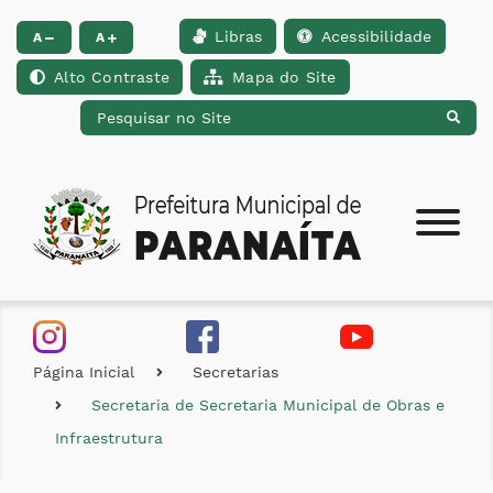
Libras
Acessibilidade
Ir para o conteúdo [alt+1]
Ir para o menu [alt+2]
Ir para a busca [alt+
A
A
Alto Contraste
Mapa do Site
Página Inicial
Secretarias
Secretaria de Secretaria Municipal de Obras e
Infraestrutura