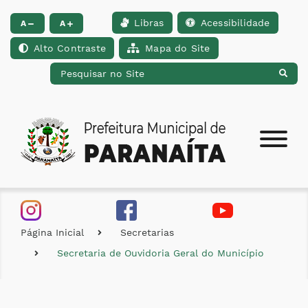
Libras
Acessibilidade
Ir para o conteúdo [alt+1]
Ir para o menu [alt+2]
Ir para a busca [alt+
A
A
Alto Contraste
Mapa do Site
Página Inicial
Secretarias
Secretaria de Ouvidoria Geral do Município