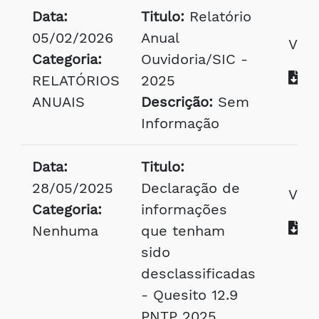
Data:
Titulo:
Relatório
05/02/2026
Anual
Visu
Categoria:
Ouvidoria/SIC -
Ba
RELATÓRIOS
2025
ANUAIS
Descrição:
Sem
Informação
Data:
Titulo:
28/05/2025
Declaração de
Visu
Categoria:
informações
Ba
Nenhuma
que tenham
sido
desclassificadas
- Quesito 12.9
PNTP 2025