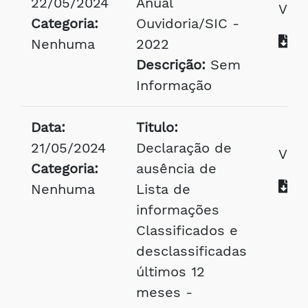
22/05/2024
Anual
Visu
Categoria:
Ouvidoria/SIC -
Ba
Nenhuma
2022
Descrição:
Sem
Informação
Data:
Titulo:
21/05/2024
Declaração de
Visu
Categoria:
ausência de
Ba
Nenhuma
Lista de
informações
Classificados e
desclassificadas
últimos 12
meses -