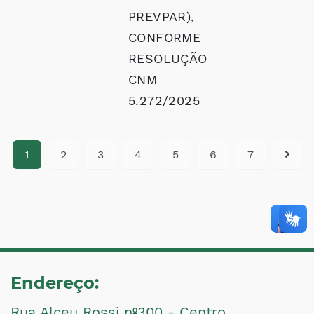
PREVPAR),
CONFORME
RESOLUÇÃO
CNM
5.272/2025
1
2
3
4
5
6
7
Endereço:
Rua Alceu Rossi nº300 - Centro