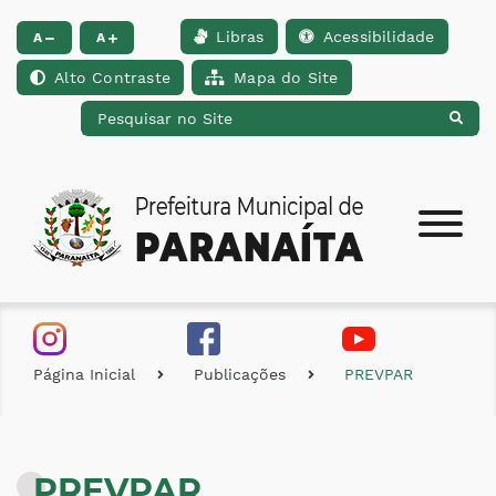
Libras
Acessibilidade
Ir para o conteúdo [alt+1]
Ir para o menu [alt+2]
Ir para a busca [alt+
A
A
Alto Contraste
Mapa do Site
Página Inicial
Publicações
PREVPAR
PREVPAR