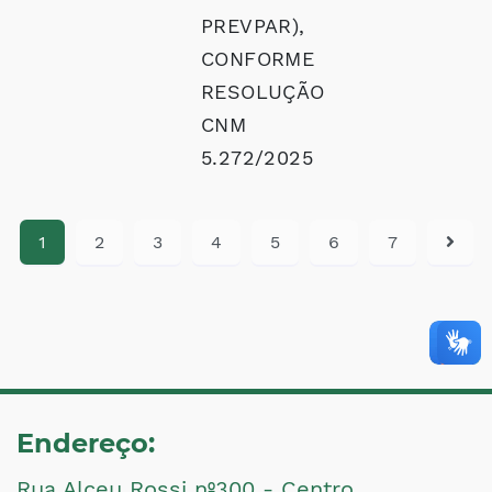
PREVPAR),
CONFORME
RESOLUÇÃO
CNM
5.272/2025
1
2
3
4
5
6
7
Endereço:
Rua Alceu Rossi nº300 - Centro