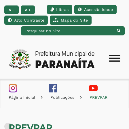
Libras
Acessibilidade
Ir para o conteúdo [alt+1]
Ir para o menu [alt+2]
Ir para a busca [alt+
A
A
Alto Contraste
Mapa do Site
Página Inicial
Publicações
PREVPAR
PREVPAR