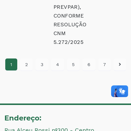
PREVPAR),
CONFORME
RESOLUÇÃO
CNM
5.272/2025
1
2
3
4
5
6
7
Endereço:
Rua Alceu Rossi nº300 - Centro