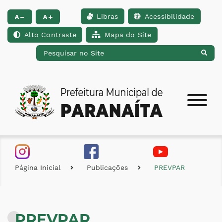
Libras
Acessibilidade
Ir para o conteúdo [alt+1]
Ir para o menu [alt+2]
Ir para a busca [alt+
A
A
Alto Contraste
Mapa do Site
Página Inicial
Publicações
PREVPAR
PREVPAR