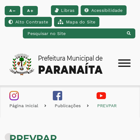
Libras
Acessibilidade
Ir para o conteúdo [alt+1]
Ir para o menu [alt+2]
Ir para a busca [alt+
A
A
Alto Contraste
Mapa do Site
Página Inicial
Publicações
PREVPAR
PREVPAR