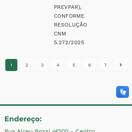
PREVPAR),
CONFORME
RESOLUÇÃO
CNM
5.272/2025
1
2
3
4
5
6
7
Endereço:
Rua Alceu Rossi nº300 - Centro