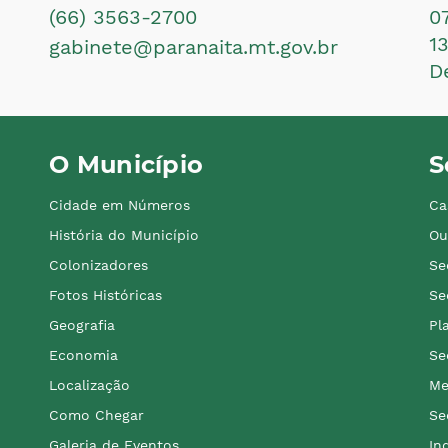
(66) 3563-2700
0
1
gabinete@paranaita.mt.gov.br
D
O Município
S
Cidade em Números
Ca
História do Município
Ou
Colonizadores
Se
Fotos Históricas
Se
Geografia
Pl
Economia
Se
Localização
Me
Como Chegar
Se
Galeria de Eventos
In