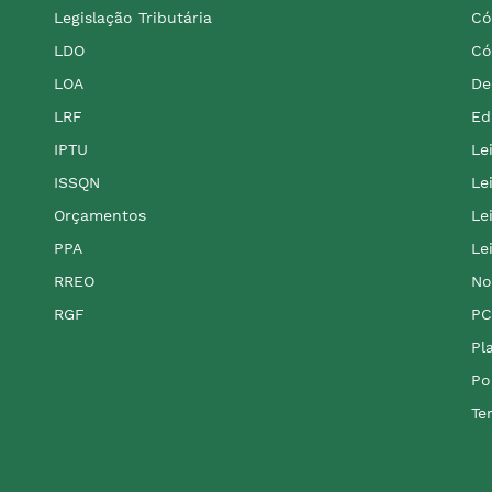
Legislação Tributária
Có
LDO
Có
LOA
De
LRF
Ed
IPTU
Le
ISSQN
Le
Orçamentos
Le
PPA
Le
RREO
No
RGF
PC
Pl
Po
Te