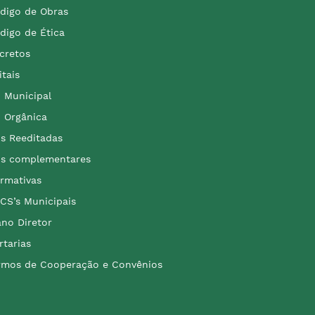
digo de Obras
digo de Ética
cretos
itais
i Municipal
i Orgânica
is Reeditadas
is complementares
rmativas
CS’s Municipais
ano Diretor
rtarias
rmos de Cooperação e Convênios