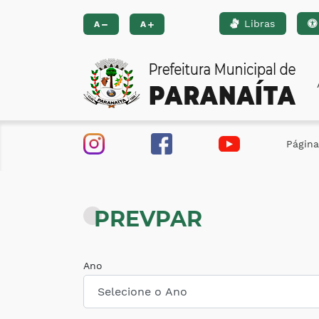
Libras
Ir para o conteúdo [alt+1]
Ir para o menu [alt+2]
Ir 
A
A
Página 
PREVPAR
Ano