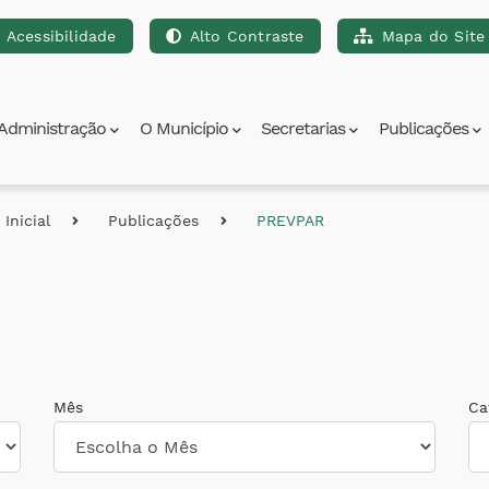
Acessibilidade
Alto Contraste
Mapa do Site
para a busca [alt+3]
Ir para o rodapé [alt+4]
Administração
O Município
Secretarias
Publicações
Inicial
Publicações
PREVPAR
Mês
Ca