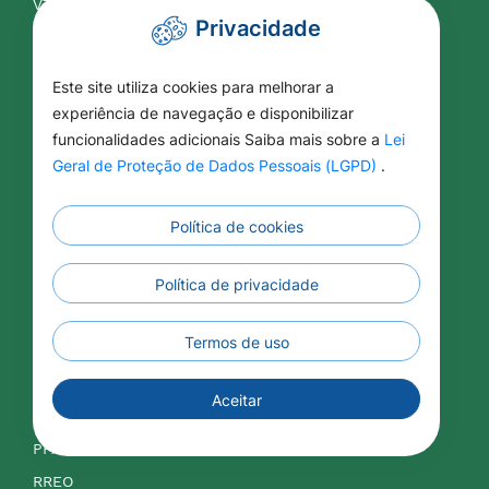
VTN
Privacidade
Contabilidade
Este site utiliza cookies para melhorar a
experiência de navegação e disponibilizar
APLIC
funcionalidades adicionais Saiba mais sobre a
Lei
Balancetes
Geral de Proteção de Dados Pessoais (LGPD)
.
Contas Públicas
Legislação Tributária
Política de cookies
LDO
Política de privacidade
LOA
LRF
Termos de uso
IPTU
ISSQN
Aceitar
Orçamentos
PPA
RREO