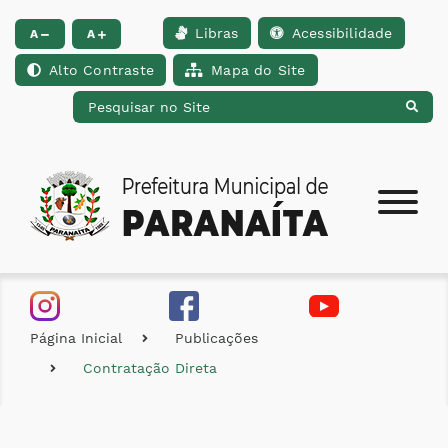
Libras
Acessibilidade
Ir para o conteúdo [alt+1]
Ir para o menu [alt+2]
Ir para a busca [alt+
A
A
Alto Contraste
Mapa do Site
Página Inicial
Publicações
Contratação Direta