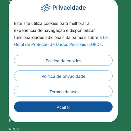
VTN
Privacidade
Contabilidade
Este site utiliza cookies para melhorar a
experiência de navegação e disponibilizar
APLIC
funcionalidades adicionais Saiba mais sobre a
Lei
Balancetes
Geral de Proteção de Dados Pessoais (LGPD)
.
Contas Públicas
Legislação Tributária
Política de cookies
LDO
Política de privacidade
LOA
LRF
Termos de uso
IPTU
ISSQN
Aceitar
Orçamentos
PPA
RREO