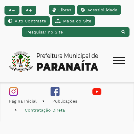
Libras
Acessibilidade
Ir para o conteúdo [alt+1]
Ir para o menu [alt+2]
Ir para a busca [alt+
A
A
Alto Contraste
Mapa do Site
Página Inicial
Publicações
Contratação Direta