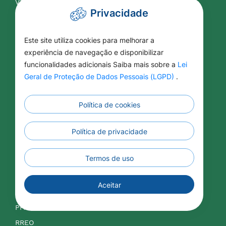
VTN
Privacidade
Contabilidade
Este site utiliza cookies para melhorar a
experiência de navegação e disponibilizar
APLIC
funcionalidades adicionais Saiba mais sobre a
Lei
Balancetes
Geral de Proteção de Dados Pessoais (LGPD)
.
Contas Públicas
Legislação Tributária
Política de cookies
LDO
Política de privacidade
LOA
LRF
Termos de uso
IPTU
ISSQN
Aceitar
Orçamentos
PPA
RREO