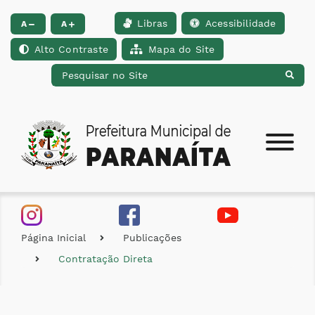
Libras
Acessibilidade
Ir para o conteúdo [alt+1]
Ir para o menu [alt+2]
Ir para a busca [alt+
A
A
Alto Contraste
Mapa do Site
Página Inicial
Publicações
Contratação Direta