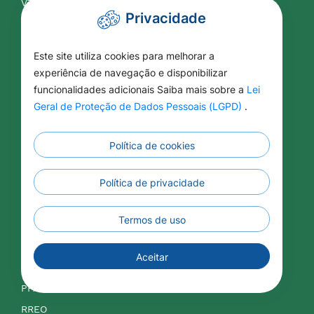
VTN
Privacidade
Contabilidade
Este site utiliza cookies para melhorar a
experiência de navegação e disponibilizar
APLIC
funcionalidades adicionais Saiba mais sobre a
Lei
Balancetes
Geral de Proteção de Dados Pessoais (LGPD)
.
Contas Públicas
Legislação Tributária
Política de cookies
LDO
Política de privacidade
LOA
LRF
Termos de uso
IPTU
ISSQN
Aceitar
Orçamentos
PPA
RREO