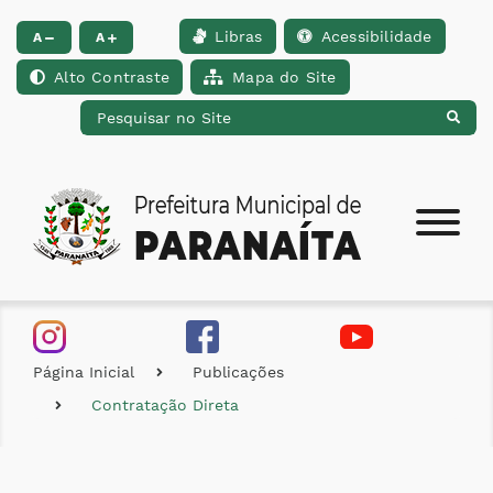
Libras
Acessibilidade
Ir para o conteúdo [alt+1]
Ir para o menu [alt+2]
Ir para a busca [alt+
A
A
Alto Contraste
Mapa do Site
Página Inicial
Publicações
Contratação Direta