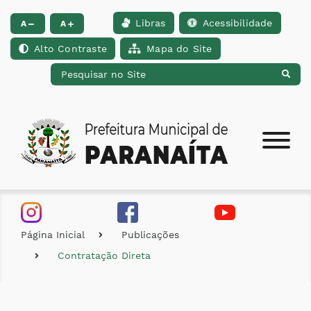
Libras
Acessibilidade
Ir para o conteúdo [alt+1]
Ir para o menu [alt+2]
Ir para a busca [alt+
A
A
Alto Contraste
Mapa do Site
Página Inicial
Publicações
Contratação Direta