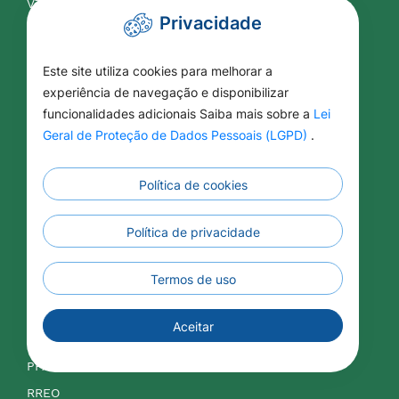
VTN
Privacidade
Contabilidade
Este site utiliza cookies para melhorar a
experiência de navegação e disponibilizar
APLIC
funcionalidades adicionais Saiba mais sobre a
Lei
Balancetes
Geral de Proteção de Dados Pessoais (LGPD)
.
Contas Públicas
Legislação Tributária
Política de cookies
LDO
Política de privacidade
LOA
LRF
Termos de uso
IPTU
ISSQN
Aceitar
Orçamentos
PPA
RREO