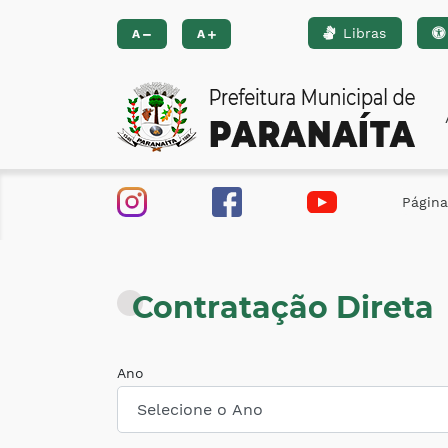
Libras
Ir para o conteúdo [alt+1]
Ir para o menu [alt+2]
Ir 
A
A
Página 
Contratação Direta
Ano