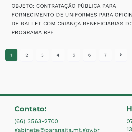
OBJETO: CONTRATAÇÃO PÚBLICA PARA
FORNECIMENTO DE UNIFORMES PARA OFICI
DE BALLET COM CRIANÇA BENEFICIÁRIAS D
PROGRAMA BPF
1
2
3
4
5
6
7
Contato:
H
(66) 3563-2700
0
1
gabinete@paranaita.mt.gov.br