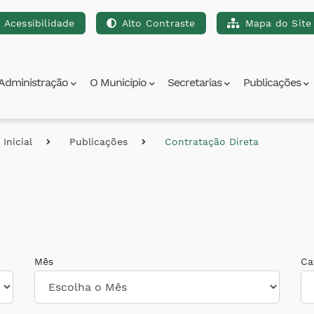
Acessibilidade
Alto Contraste
Mapa do Site
para a busca [alt+3]
Ir para o rodapé [alt+4]
Administração
O Município
Secretarias
Publicações
Inicial
Publicações
Contratação Direta
Mês
Ca