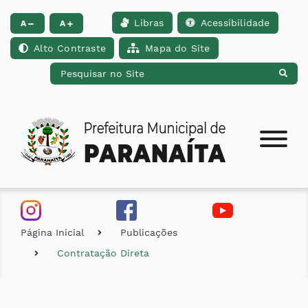
Libras
Acessibilidade
Ir para o conteúdo [alt+1]
Ir para o menu [alt+2]
Ir para a busca [alt+
A
A
Alto Contraste
Mapa do Site
Página Inicial
Publicações
Contratação Direta