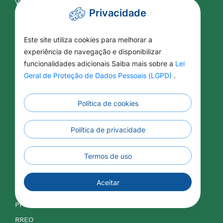
VTN
Privacidade
Contabilidade
Este site utiliza cookies para melhorar a
experiência de navegação e disponibilizar
APLIC
funcionalidades adicionais Saiba mais sobre a
Lei
Balancetes
Geral de Proteção de Dados Pessoais (LGPD)
.
Contas Públicas
Legislação Tributária
Política de cookies
LDO
Política de privacidade
LOA
LRF
Termos de uso
IPTU
ISSQN
Aceitar
Orçamentos
PPA
RREO