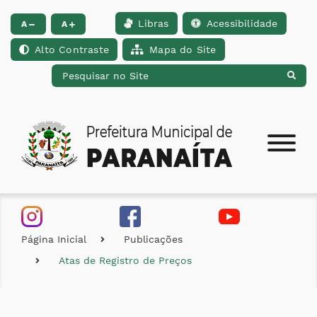
Libras
Acessibilidade
Ir para o conteúdo [alt+1]
Ir para o menu [alt+2]
Ir para a busca [alt+
A
A
Alto Contraste
Mapa do Site
Página Inicial
Publicações
Atas de Registro de Preços