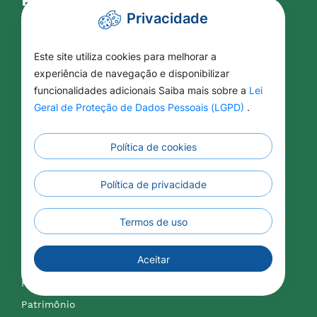
Privacidade
Licitações
Aditivos / Apostilamentos
Este site utiliza cookies para melhorar a
Arquivos de Licitações
experiência de navegação e disponibilizar
funcionalidades adicionais Saiba mais sobre a
Lei
Atas de Registro de Preços
Geral de Proteção de Dados Pessoais (LGPD)
.
Concurso Público
Conselhos Municipais
Política de cookies
Contratação Direta
Contratos Administrativos
Política de privacidade
Formulários
LAI - Lei de Acesso a Informação
Termos de uso
Lei Aldir Blanc
Aceitar
Lei Paulo Gustavo
PREVPAR
Patrimônio