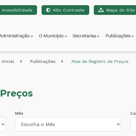
Acessibilidade
Alto Contraste
Mapa do Site
para a busca [alt+3]
Ir para o rodapé [alt+4]
Administração
O Município
Secretarias
Publicações
Inicial
Publicações
Atas de Registro de Preços
 Preços
Mês
Ca