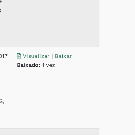
E
S
T
017
Visualizar
|
Baixar
Baixado:
1 vez
S,