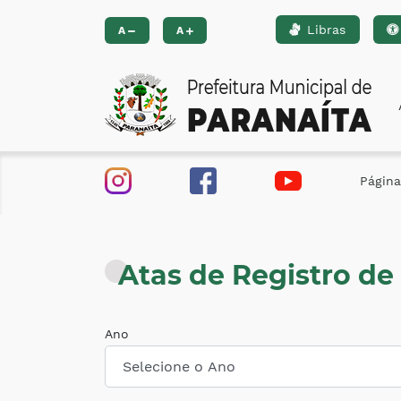
Libras
Ir para o conteúdo [alt+1]
Ir para o menu [alt+2]
Ir 
A
A
Página 
Atas de Registro de
Ano