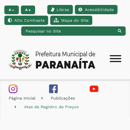
Libras
Acessibilidade
Ir para o conteúdo [alt+1]
Ir para o menu [alt+2]
Ir para a busca [alt+
A
A
Alto Contraste
Mapa do Site
Página Inicial
Publicações
Atas de Registro de Preços