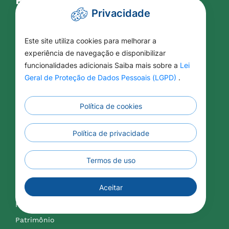
Privacidade
Licitações
Aditivos / Apostilamentos
Este site utiliza cookies para melhorar a
Arquivos de Licitações
experiência de navegação e disponibilizar
funcionalidades adicionais Saiba mais sobre a
Lei
Atas de Registro de Preços
Geral de Proteção de Dados Pessoais (LGPD)
.
Concurso Público
Conselhos Municipais
Política de cookies
Contratação Direta
Contratos Administrativos
Política de privacidade
Formulários
LAI - Lei de Acesso a Informação
Termos de uso
Lei Aldir Blanc
Aceitar
Lei Paulo Gustavo
PREVPAR
Patrimônio