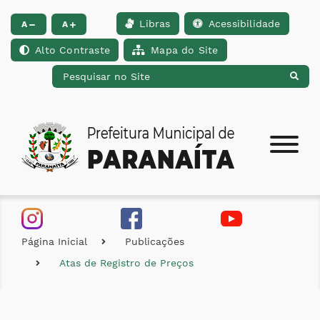
Libras
Acessibilidade
Ir para o conteúdo [alt+1]
Ir para o menu [alt+2]
Ir para a busca [alt+
A
A
Alto Contraste
Mapa do Site
Página Inicial
Publicações
Atas de Registro de Preços