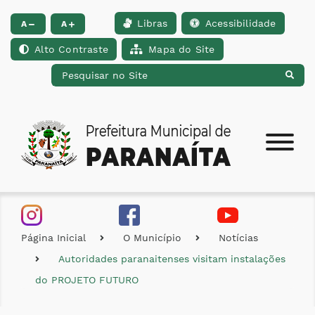
Libras
Acessibilidade
Ir para o conteúdo [alt+1]
Ir para o menu [alt+2]
Ir para a busca [alt+
A
A
Alto Contraste
Mapa do Site
Página Inicial
O Município
Notícias
Autoridades paranaitenses visitam instalações
do PROJETO FUTURO