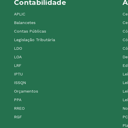
Contabilidade
A
APLIC
Ce
Balancetes
Ce
Contas Públicas
Có
Legislação Tributária
Có
LDO
Có
LOA
De
LRF
Ed
IPTU
Le
ISSQN
Le
Orçamentos
Le
PPA
Le
RREO
No
RGF
PC
Pl