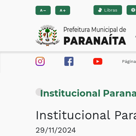
Libras
Ir para o conteúdo [alt+1]
Ir para o menu [alt+2]
Ir 
A
A
Página 
Institucional Paran
Institucional Pa
29/11/2024