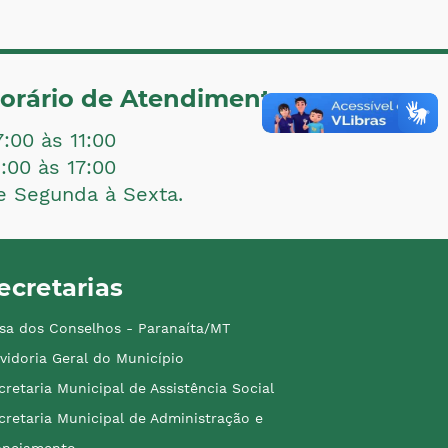
orário de Atendimento:
7:00 às 11:00
3:00 às 17:00
e Segunda à Sexta.
ecretarias
sa dos Conselhos - Paranaíta/MT
vidoria Geral do Município
cretaria Municipal de Assistência Social
cretaria Municipal de Administração e
anejamento