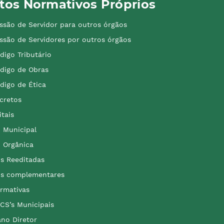
tos Normativos Próprios
ssão de Servidor para outros órgãos
ssão de Servidores por outros órgãos
digo Tributário
digo de Obras
digo de Ética
cretos
itais
i Municipal
i Orgânica
is Reeditadas
is complementares
rmativas
CS’s Municipais
ano Diretor