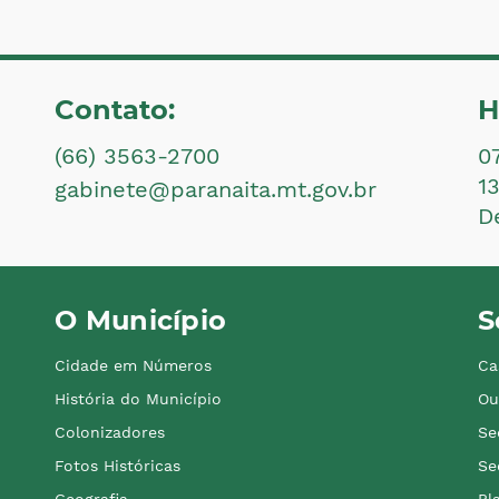
Contato:
H
(66) 3563-2700
0
1
gabinete@paranaita.mt.gov.br
D
O Município
S
Cidade em Números
Ca
História do Município
Ou
Colonizadores
Se
Fotos Históricas
Se
Geografia
Pl