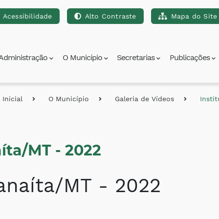
Acessibilidade
Alto Contraste
Mapa do Site
para a busca [alt+3]
Ir para o rodapé [alt+4]
Administração
O Município
Secretarias
Publicações
Inicial
O Município
Galeria de Vídeos
Insti
aíta/MT - 2022
ranaíta/MT - 2022