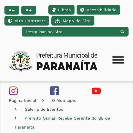
Libras
Acessibilidade
Ir para o conteúdo [alt+1]
Ir para o menu [alt+2]
Ir para a busca [alt+
A
A
Alto Contraste
Mapa do Site
Página Inicial
O Município
Galeria de Eventos
Prefeito Osmar Recebe Gerente do BB de
Paranaíta