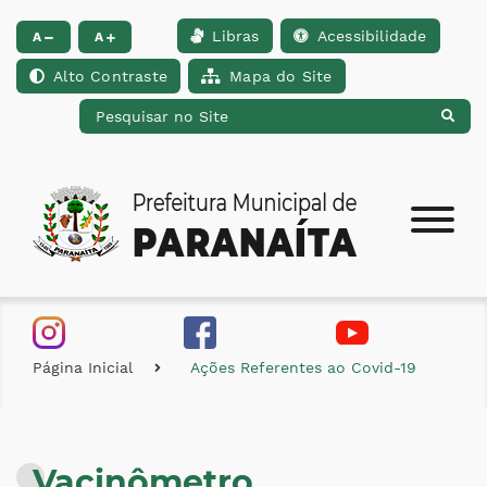
Libras
Acessibilidade
Ir para o conteúdo [alt+1]
Ir para o menu [alt+2]
Ir para a busca [alt+
A
A
Alto Contraste
Mapa do Site
Página Inicial
Ações Referentes ao Covid-19
Vacinômetro