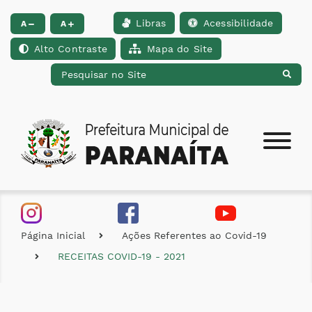
Libras
Acessibilidade
Ir para o conteúdo [alt+1]
Ir para o menu [alt+2]
Ir para a busca [alt+
A
A
Alto Contraste
Mapa do Site
Página Inicial
Ações Referentes ao Covid-19
RECEITAS COVID-19 - 2021