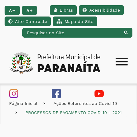
Libras
Acessibilidade
Ir para o conteúdo [alt+1]
Ir para o menu [alt+2]
Ir para a busca [alt+
A
A
Alto Contraste
Mapa do Site
Página Inicial
Ações Referentes ao Covid-19
PROCESSOS DE PAGAMENTO COVID-19 - 2021