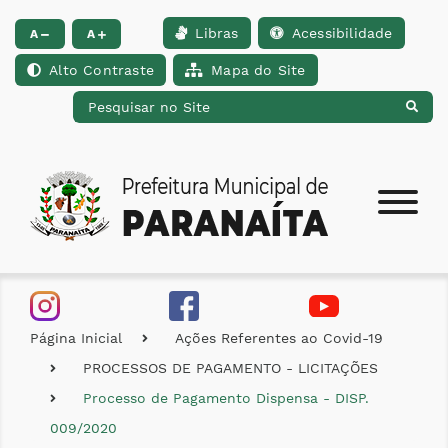
Libras
Acessibilidade
Ir para o conteúdo [alt+1]
Ir para o menu [alt+2]
Ir para a busca [alt+
A
A
Alto Contraste
Mapa do Site
Página Inicial
Ações Referentes ao Covid-19
PROCESSOS DE PAGAMENTO - LICITAÇÕES
Processo de Pagamento Dispensa - DISP.
009/2020