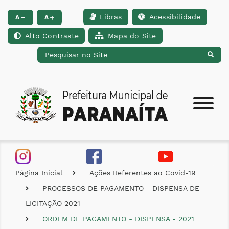
Libras
Acessibilidade
Ir para o conteúdo [alt+1]
Ir para o menu [alt+2]
Ir para a busca [alt+
A
A
Alto Contraste
Mapa do Site
Página Inicial
Ações Referentes ao Covid-19
PROCESSOS DE PAGAMENTO - DISPENSA DE
LICITAÇÃO 2021
ORDEM DE PAGAMENTO - DISPENSA - 2021