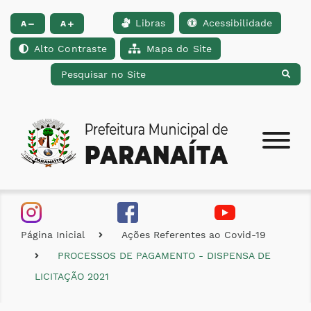
Libras
Acessibilidade
Ir para o conteúdo [alt+1]
Ir para o menu [alt+2]
Ir para a busca [alt+
A
A
Alto Contraste
Mapa do Site
Página Inicial
Ações Referentes ao Covid-19
PROCESSOS DE PAGAMENTO - DISPENSA DE
LICITAÇÃO 2021