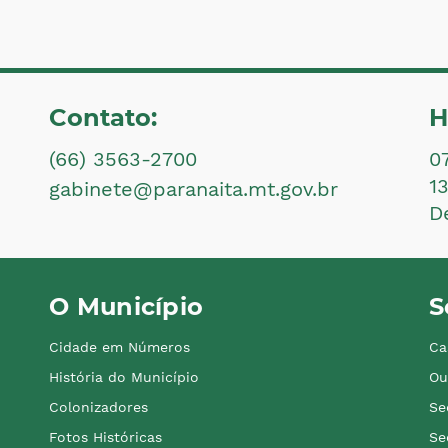
Contato:
H
(66) 3563-2700
0
1
gabinete@paranaita.mt.gov.br
D
O Município
S
Cidade em Números
Ca
História do Município
Ou
Colonizadores
Se
Fotos Históricas
Se