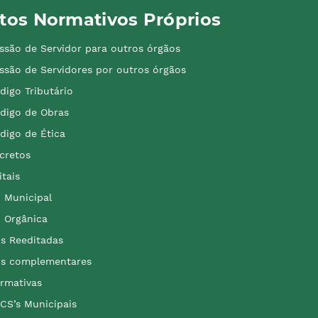
tos Normativos Próprios
ssão de Servidor para outros órgãos
ssão de Servidores por outros órgãos
digo Tributário
digo de Obras
digo de Ética
cretos
itais
i Municipal
i Orgânica
is Reeditadas
is complementares
rmativas
CS’s Municipais