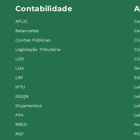
Contabilidade
A
APLIC
Ce
Balancetes
Ce
Contas Públicas
Có
Legislação Tributária
Có
LDO
Có
LOA
De
LRF
Ed
IPTU
Le
ISSQN
Le
Orçamentos
Le
PPA
Le
RREO
No
RGF
PC