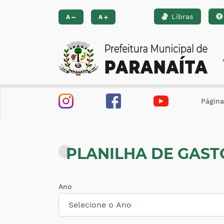
Libras
Ir para o conteúdo [alt+1]
Ir para o menu [alt+2]
Ir 
A
A
Página 
PLANILHA DE GAST
Ano