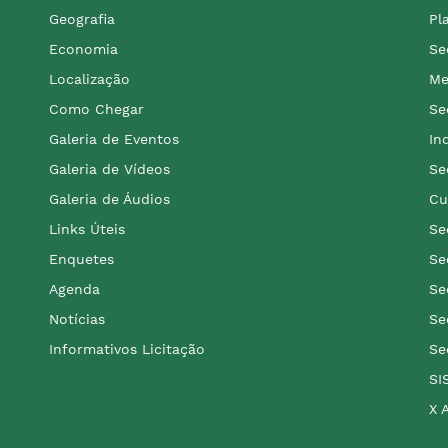
Geografia
Pl
Economia
Se
Localização
Me
Como Chegar
Se
Galeria de Eventos
In
Galeria de Vídeos
Se
Galeria de Áudios
Cu
Links Úteis
Se
Enquetes
Se
Agenda
Se
Notícias
Se
Informativos Licitação
Se
SI
X 