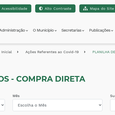
Acessibilidade
Alto Contraste
Mapa do Site
para a busca [alt+3]
Ir para o rodapé [alt+4]
Administração
O Município
Secretarias
Publicações
Inicial
Ações Referentes ao Covid-19
PLANILHA D
OS - COMPRA DIRETA
Mês
Su