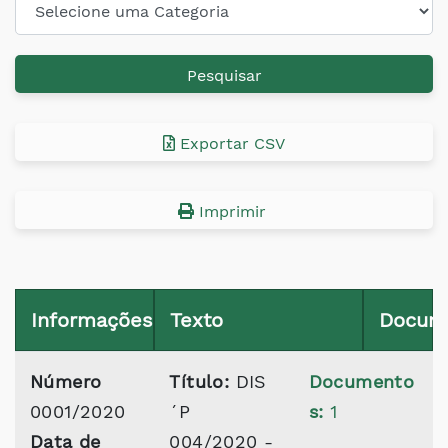
Pesquisar
Exportar CSV
Imprimir
Informações
Texto
Docum
Número
Título:
DIS
Documento
0001/2020
´P
s:
1
Data de
004/2020 -