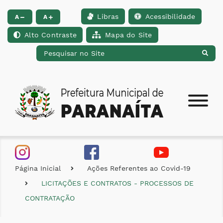
Libras
Acessibilidade
Ir para o conteúdo [alt+1]
Ir para o menu [alt+2]
Ir para a busca [alt+
A
A
Alto Contraste
Mapa do Site
Página Inicial
Ações Referentes ao Covid-19
LICITAÇÕES E CONTRATOS - PROCESSOS DE
CONTRATAÇÃO