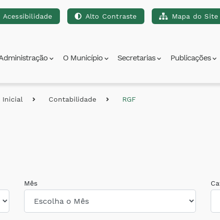
Acessibilidade
Alto Contraste
Mapa do Site
para a busca [alt+3]
Ir para o rodapé [alt+4]
Administração
O Município
Secretarias
Publicações
Inicial
Contabilidade
RGF
Mês
Ca