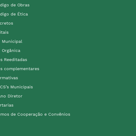
digo de Obras
digo de Ética
cretos
itais
i Municipal
i Orgânica
is Reeditadas
is complementares
rmativas
CS’s Municipais
ano Diretor
rtarias
rmos de Cooperação e Convênios