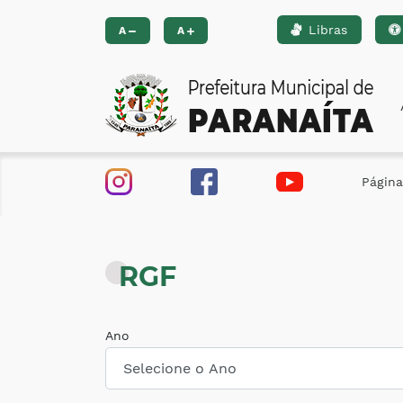
Libras
Ir para o conteúdo [alt+1]
Ir para o menu [alt+2]
Ir 
A
A
Página 
RGF
Ano