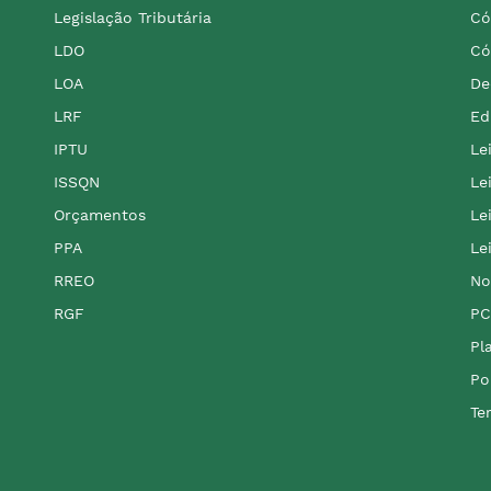
Legislação Tributária
Có
LDO
Có
LOA
De
LRF
Ed
IPTU
Le
ISSQN
Le
Orçamentos
Le
PPA
Le
RREO
No
RGF
PC
Pl
Po
Te