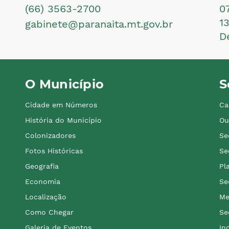
(66) 3563-2700
0
1
gabinete@paranaita.mt.gov.br
D
O Município
S
Cidade em Números
Ca
História do Município
Ou
Colonizadores
Se
Fotos Históricas
Se
Geografia
Pl
Economia
Se
Localização
Me
Como Chegar
Se
Galeria de Eventos
In