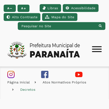
Libras
Acessibilidade
Ir para o conteúdo [alt+1]
Ir para o menu [alt+2]
Ir para a busca [alt+
A
A
Alto Contraste
Mapa do Site
Página Inicial
Atos Normativos Próprios
Decretos