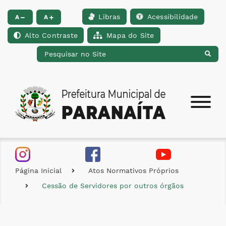
Libras
Acessibilidade
Ir para o conteúdo [alt+1]
Ir para o menu [alt+2]
Ir para a busca [alt+
A
A
Alto Contraste
Mapa do Site
Página Inicial
Atos Normativos Próprios
Cessão de Servidores por outros órgãos