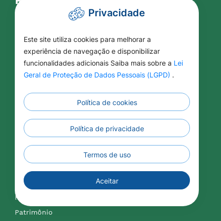
Privacidade
Licitações
Aditivos / Apostilamentos
Este site utiliza cookies para melhorar a
Arquivos de Licitações
experiência de navegação e disponibilizar
funcionalidades adicionais Saiba mais sobre a
Lei
Atas de Registro de Preços
Geral de Proteção de Dados Pessoais (LGPD)
.
Concurso Público
Conselhos Municipais
Política de cookies
Contratação Direta
Contratos Administrativos
Política de privacidade
Formulários
LAI - Lei de Acesso a Informação
Termos de uso
Lei Aldir Blanc
Aceitar
Lei Paulo Gustavo
PREVPAR
Patrimônio