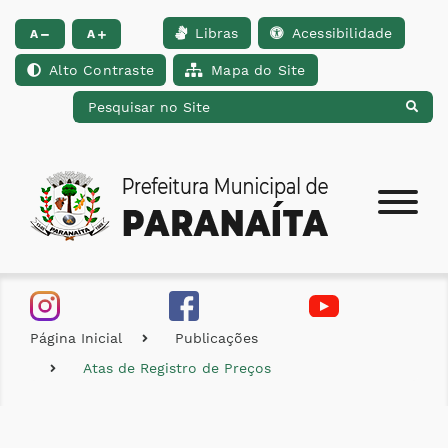
Libras
Acessibilidade
Ir para o conteúdo [alt+1]
Ir para o menu [alt+2]
Ir para a busca [alt+
A
A
Alto Contraste
Mapa do Site
Página Inicial
Publicações
Atas de Registro de Preços